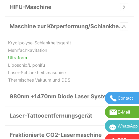
HIFU-Maschine
Maschine zur Körperformung/Schlankheitskur
Kryolipolyse-Schlankheitsgerät
Mehrfachkavitation
Ultraform
Liposonix/Lipohifu
Laser-Schlankheitsmaschine
Thermisches Vakuum und DDS
980nm +1470nm Diode Laser System
Contact
Kontaktie
E-Mail
E-Mail:in
Laser-Tattooentfernungsgerät
WhatsApp
WhatsApp:
Fraktionierte CO2-Lasermaschine