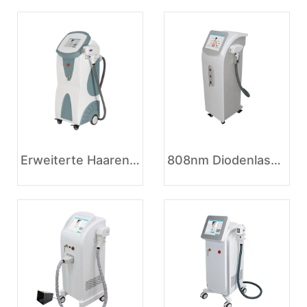
Erweiterte Haarentfernung 808nm Diodenlaser
808nm Diodenlaser Permanente Haarentfernungsmaschine