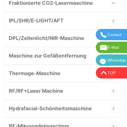
Fraktionierte CO2-Lasermaschine
IPL/SHR/E-LIGHT/AFT
Contact
Kontaktie
DPL/Zellenlicht/NIR-Maschine
E-Mail
E-Mail:in
Maschine zur Gefäßentfernung
WhatsApp
WhatsApp:
Thermage-Maschine
TOP
RF/RF+Laser Machine
Hydrafacial-Schönheitsmaschine
RF-Mikronadelmaschine