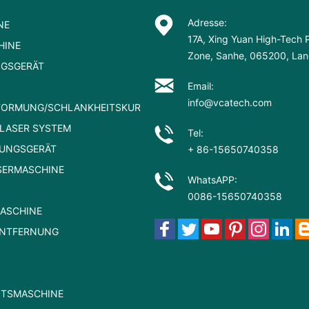
Adresse:
NE
17A, Xing Yuan High-Tech P
HINE
Zone, Sanhe, 065200, Lang
NGSGERÄT
Email:
info@vcatech.com
FORMUNG/SCHLANKHEITSKUR
LASER SYSTEM
Tel:
NUNGSGERÄT
+ 86-15650740358
SERMASCHINE
WhatsAPP:
0086-15650740358
MASCHINE
NTFERNUNG
ITSMASCHINE