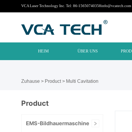
VCA Laser Technology Inc. Tel: 86-15650740358
info@vcatech.com
HEIM
ÜBER UNS
PROD
Zuhause
>
Product
>
Multi Cavitation
Product
EMS-Bildhauermaschine