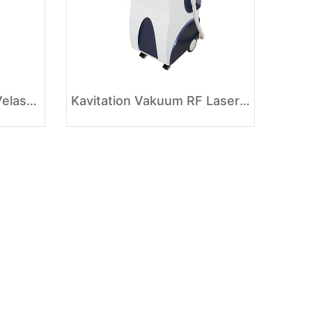
Rf Kavitation Vakuum Velashape Schlankheitsmaschine
Kavitation Vakuum RF Laser Abnehmen Velashape