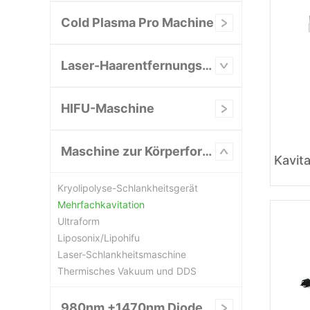
Cold Plasma Pro Machine
Laser-Haarentfernungsgerät
HIFU-Maschine
Maschine zur Körperformung/Schlankheitskur
Kryolipolyse-Schlankheitsgerät
Mehrfachkavitation
Ultraform
Liposonix/Lipohifu
Laser-Schlankheitsmaschine
Thermisches Vakuum und DDS
980nm +1470nm Diode Laser System