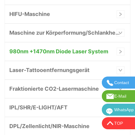
HIFU-Maschine
Maschine zur Körperformung/Schlankheitskur
980nm +1470nm Diode Laser System
Laser-Tattooentfernungsgerät
Contact
Kontaktie
Fraktionierte CO2-Lasermaschine
E-Mail
E-Mail:in
IPL/SHR/E-LIGHT/AFT
WhatsApp
WhatsApp:
TOP
DPL/Zellenlicht/NIR-Maschine