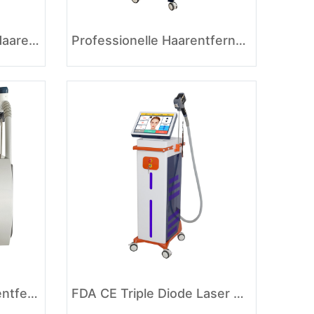
Preis für Diodenlaser-Haarentfernungsgerät
Professionelle Haarentfernungs-Lasermaschine
Alexandrit-Laser-Haarentfernungsgerät
FDA CE Triple Diode Laser Hair Removal Machine