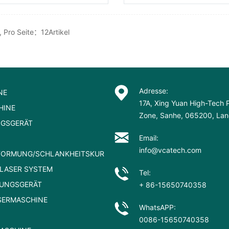
Pro Seite：12Artikel
Adresse:
NE
17A, Xing Yuan High-Tech P
HINE
Zone, Sanhe, 065200, Lang
NGSGERÄT
Email:
info@vcatech.com
FORMUNG/SCHLANKHEITSKUR
LASER SYSTEM
Tel:
NUNGSGERÄT
+ 86-15650740358
SERMASCHINE
WhatsAPP:
0086-15650740358