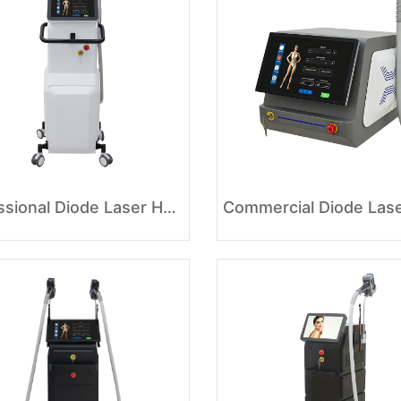
Professional Diode Laser Hair Removal Equipment for Beauty Clinic