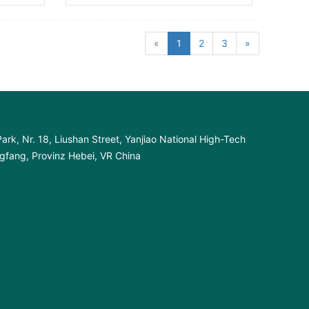
«
1
2
3
»
ark, Nr. 18, Liushan Street, Yanjiao National High-Tech
fang, Provinz Hebei, VR China