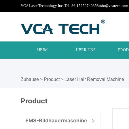
VCA Laser Technology Inc. Tel: 86-15650740358
info@vcatech.com
HEIM
ÜBER UNS
PROD
Zuhause
>
Product
>
Laser Hair Removal Machine
Product
EMS-Bildhauermaschine