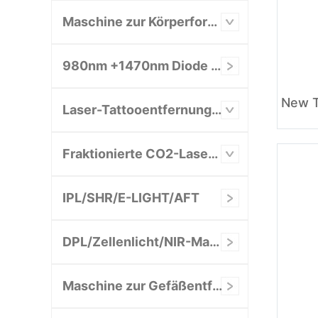
Maschine zur Körperformung/Schlankheitskur
980nm +1470nm Diode Laser System
Laser-Tattooentfernungsgerät
Fraktionierte CO2-Lasermaschine
IPL/SHR/E-LIGHT/AFT
DPL/Zellenlicht/NIR-Maschine
Maschine zur Gefäßentfernung