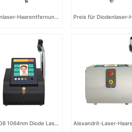
Diodenlaser-Haarentfernungsgerät zu verkaufen
755 808 1064nm Diode Laser Hair Removal Machine