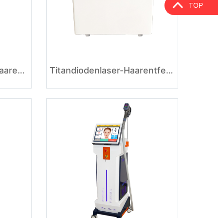
TOP
Professionelle Laser-Haarentfernungsmaschine
Titandiodenlaser-Haarentfernungs-Schönheitsenthaarungslasermaschine