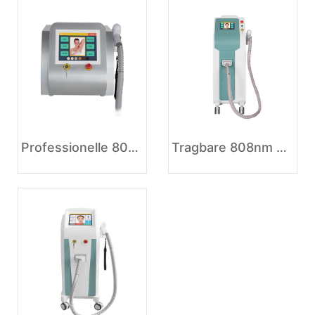
Professionelle 808nm Diodenlaser Haarentfernung
Tragbare 808nm Diodenlaser-Haarentfernungsmaschine