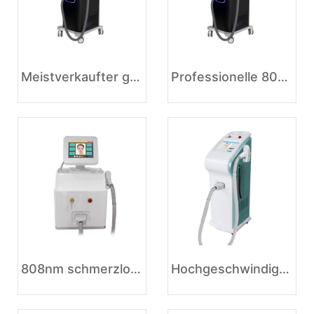
Meistverkaufter gekoppelter Haarentfernungslaser ohne Kanal 808 nm 808 Diodenlaser
Professionelle 808-nm-Hochleistungs-Haarentfernung ohne Kanal 808-nm-Diodenlaser-Haarentfernung
808nm schmerzlose Haarentfernungsmaschine
Hochgeschwindigkeits-Haarentfernung Haarausrüstung 808nm Diodenlaser Haarentfernungslaser Maschinenpreise