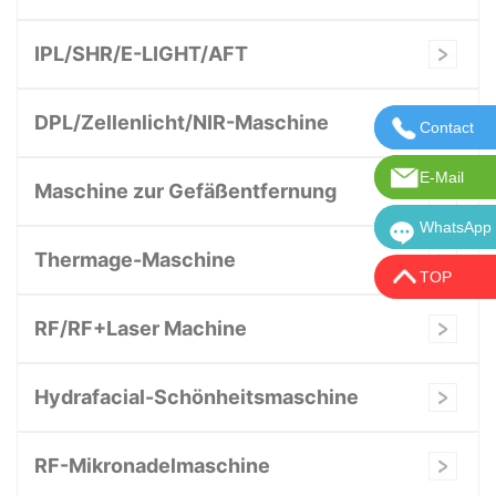
IPL/SHR/E-LIGHT/AFT
DPL/Zellenlicht/NIR-Maschine
Contact
Kontaktie
E-Mail
E-Mail:in
Maschine zur Gefäßentfernung
WhatsApp
WhatsApp:
Thermage-Maschine
TOP
RF/RF+Laser Machine
Hydrafacial-Schönheitsmaschine
RF-Mikronadelmaschine