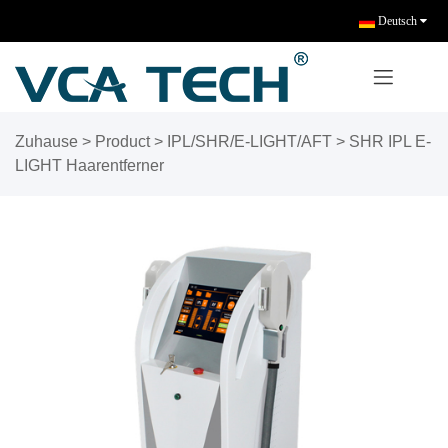
Deutsch
Zuhause
>
Product
>
IPL/SHR/E-LIGHT/AFT
>
SHR IPL E-
LIGHT Haarentferner