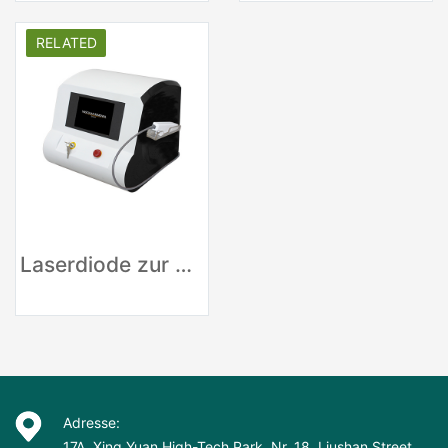
RELATED
Laserdiode zur Entfernung von Gefäßblutgefäßen 980 nm
Adresse:
17A, Xing Yuan High-Tech Park, Nr. 18, Liushan Street,