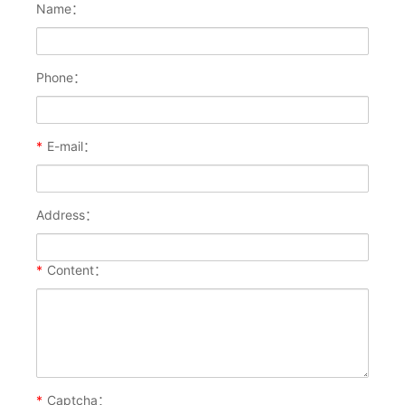
Name：
Phone：
*
E-mail：
Address：
*
Content：
*
Captcha：