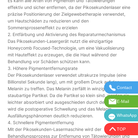
Es kann alle Arten von Pigmenten und Tätowierungen
effektiv und sicher entfernen, da der Pikosekundenlaser eine
präzise Positionierung der Zielgewebetherapie verwendet,
um Hautschäden zu reduzieren und den
Sommersprosseneffekt zu erzielen
2. Entfärbung und Aktivierung des Reparaturmechanismus
Das Pikosekunden-Lasergerät nutzt die einzigartige
Honeycomb Focused-Technologie, um eine Vakuolisierung
mit Hauteffekt zu erzeugen, die die Haut während der
Behandlung vor Schäden schützen kann.
3. Höhere Pigmententfernungsrate
Der Pikosekundenlaser verwendet ultrakurze Impulse (eine
Billionstel Sekunde lang), um mit großem Druck auf das
Contact
Kontaktie
Melanin zu treffen. Das Melanin zerfällt in winzige
staubartige Partikel. Da die Partikel so klein sind, werden sie
E-Mail
E-Mail:in
leichter absorbiert und ausgeschieden durch den Körper. Es
wird die postoperative Schwellung und das Melanin-
WhatsApp
WhatsApp:
Ausfällungsphänomen deutlich reduzieren.
4. Schnellere Pigmententfernung
Mit der Pikosekunden-Lasermaschine wird der
TOP
Behandlungsprozess zur Entfernung von Tätowierungen und